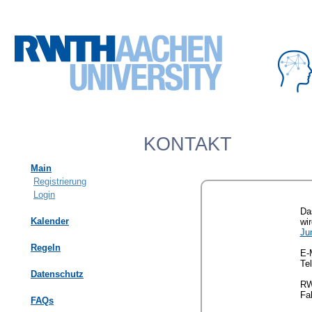
KONTAKT
Main
Registrierung
Login
Da
Kalender
wir
Ju
Regeln
E-
Te
Datenschutz
RW
Fa
FAQs